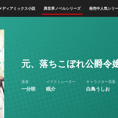
メディアミックス小説
異世界ノベルシリーズ
発売中人気シリ
元、落ちこぼれ公爵令嬢
著者
イラストレーター
キャラクター原案
一分咲
眠介
白鳥うしお