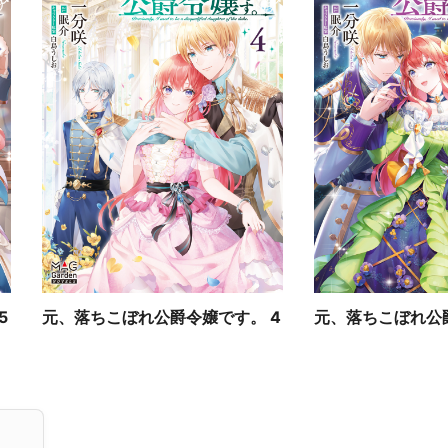
5
元、落ちこぼれ公爵令嬢です。 4
元、落ちこぼれ公