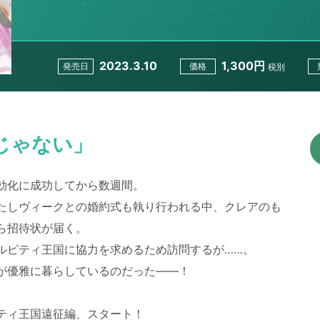
2023.3.10
1,300円
発売日
価格
税別
じゃない」
効化に成功してから数週間。
たしヴィークとの婚約式も執り行われる中、クレアのも
ら招待状が届く。
ルピティ王国に協力を求めるため訪問するが……。
が優雅に暮らしているのだった――！
ティ王国遠征編、スタート！