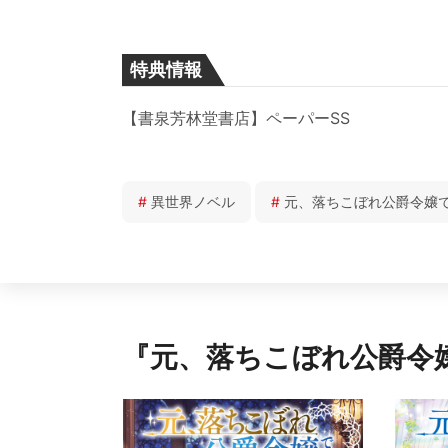
特典情報
【書泉芳林堂書店】ペーパーSS
#
異世界ノベル
#
元、落ちこぼれ公爵令嬢
『元、落ちこぼれ公爵令