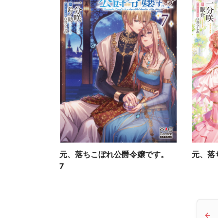
元、落ちこぼれ公爵令嬢です。
元、落
7